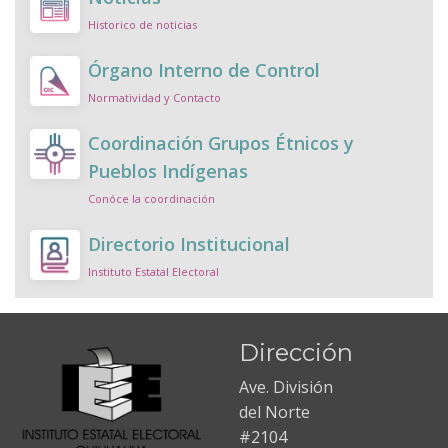
Historico de noticias
Órgano Interno de Control
Normatividad y Contacto
Coordinación Grupos Étnicos y
Pueblos Indígenas
Conóce la coordinación
Directorio Institucional
Instituto Estatal Electoral
Dirección
Ave. División
del Norte
#2104