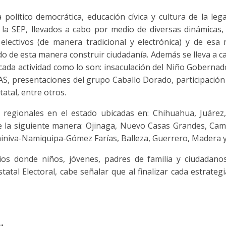
político democrática, educación cívica y cultura de la leg
a SEP, llevados a cabo por medio de diversas dinámicas, 
electivos (de manera tradicional y electrónica) y de es
o de esta manera construir ciudadanía. Además se lleva a c
 cada actividad como lo son: insaculación del Niño Gobernad
AS, presentaciones del grupo Caballo Dorado, participación
atal, entre otros.
 regionales en el estado ubicadas en: Chihuahua, Juárez,
de la siguiente manera: Ojinaga, Nuevo Casas Grandes, Cam
hiniva-Namiquipa-Gómez Farías, Balleza, Guerrero, Madera 
s donde niños, jóvenes, padres de familia y ciudadano
statal Electoral, cabe señalar que al finalizar cada estrate