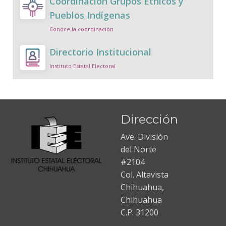
Coordinación Grupos Étnicos y
Pueblos Indígenas
Conóce la coordinación
Directorio Institucional
Instituto Estatal Electoral
Dirección
Ave. División
del Norte
#2104
Col. Altavista
Chihuahua,
Chihuahua
C.P. 31200