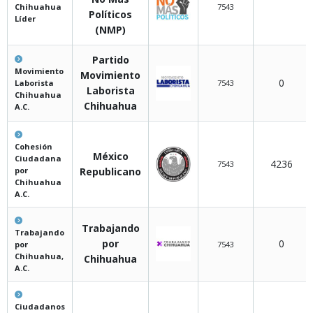
Chihuahua
7543
Políticos
Líder
(NMP)
Partido
Movimiento
Movimiento
0
Laborista
7543
Laborista
Chihuahua
Chihuahua
A.C.
Cohesión
México
Ciudadana
4236
7543
por
Republicano
Chihuahua
A.C.
Trabajando
Trabajando
por
0
por
7543
Chihuahua,
Chihuahua
A.C.
Ciudadanos