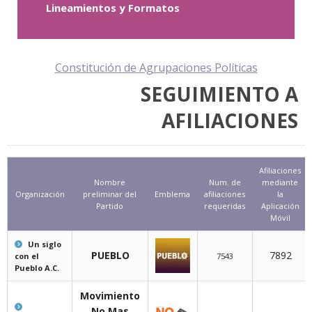
Lineamientos y Formatos
Constitución de Agrupaciones Políticas
SEGUIMIENTO A
AFILIACIONES
Afiliaciones
Nombre
Num. de
mediante
Organización
preliminar del
Emblema
afiliaciones
la
Partido
requeridas
Aplicación
Móvil
Un siglo
PUEBLO
7892
con el
7543
Pueblo A.C.
Movimiento
No Mas