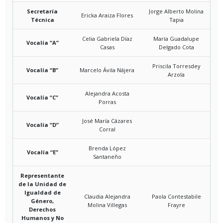
Secretaría
Jorge Alberto Molina
Ericka Araiza Flores
Técnica
Tapia
Celia Gabriela Díaz
María Guadalupe
Vocalía “A”
Casas
Delgado Cota
Priscila Torresdey
Vocalía “B”
Marcelo Ávila Nájera
Arzola
Alejandra Acosta
Vocalía “C”
Porras
José María Cázares
Vocalía “D”
Corral
Brenda López
Vocalía “E”
Santaneño
Representante
de la Unidad de
Igualdad de
Claudia Alejandra
Paola Contestabile
Género,
Molina Villegas
Frayre
Derechos
Humanos y No