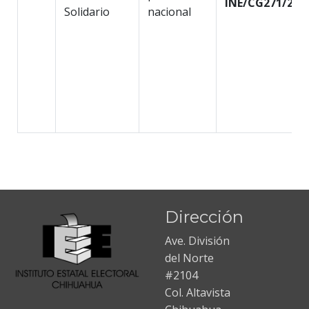
INE/CG271/202
Solidario
nacional
Dirección
Ave. División
del Norte
#2104
Col. Altavista