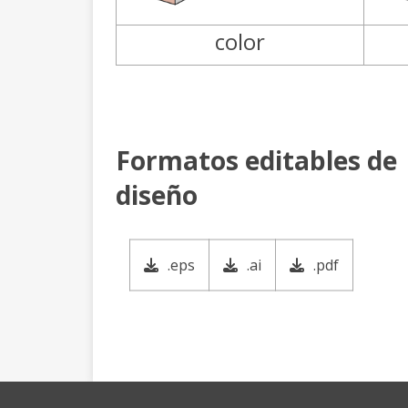
color
Formatos editables de
diseño
.eps
.ai
.pdf