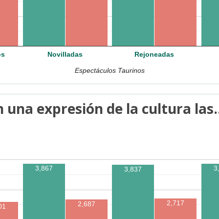
os
Novilladas
Rejoneadas
Espectáculos Taurinos
 una expresión de la cultura las..
3,867
3
3,837
2,717
2,687
01