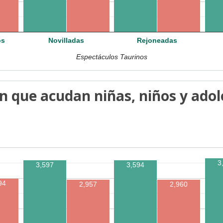
os
Novilladas
Rejoneadas
Espectáculos Taurinos
n que acudan niñas, niños y adol
3
3,597
3,594
94
2,957
2,960