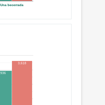
Una becerrada
3,618
,936