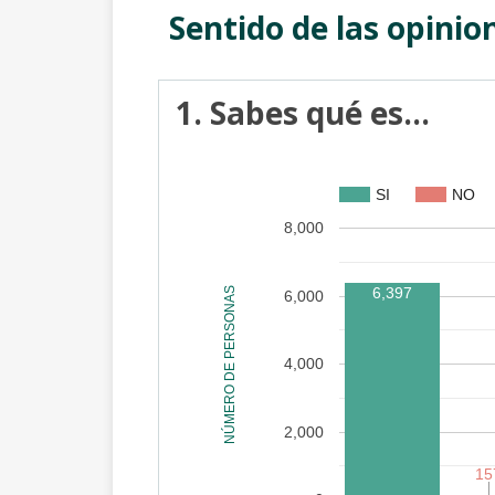
Sentido de las opinio
1. Sabes qué es...
SI
NO
8,000
6,397
NÚMERO DE PERSONAS
6,000
4,000
2,000
15
15