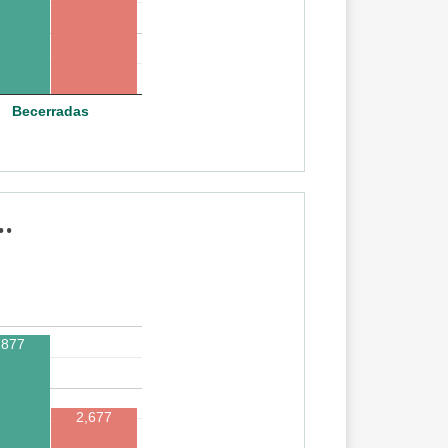
Becerradas
.
,877
2,677