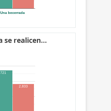
Una becerrada
se realicen...
,721
2,833