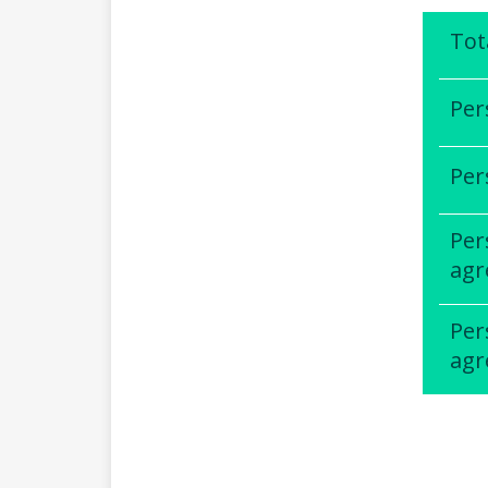
Tot
Per
Per
Per
agr
Per
agr