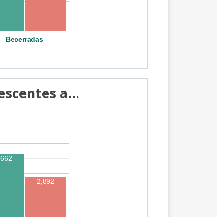
Becerradas
escentes a...
,662
2,892