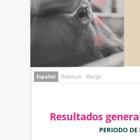
Español
Ralámuli
Warijó
Resultados general
PERIODO DE 