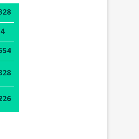
828
74
554
328
226