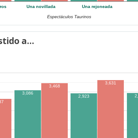
ros
Una novillada
Una rejoneada
Espectáculos Taurinos
tido a...
3,631
3,468
3,086
2
2,923
37