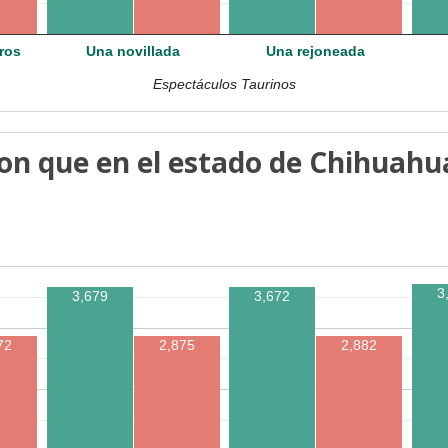
ros
Una novillada
Una rejoneada
Espectáculos Taurinos
on que en el estado de Chihuahua 
3
3,679
3,672
72
2,875
2,882